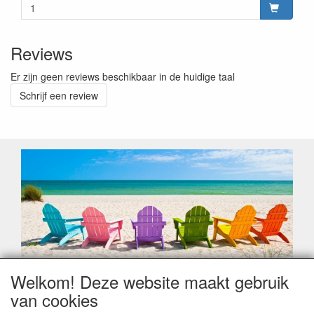
Reviews
Er zijn geen reviews beschikbaar in de huidige taal
Schrijf een review
Welkom! Deze website maakt gebruik
Geachte klant,
van cookies
Zoals elk jaar zorgt de verlofperiode, naast een hoop