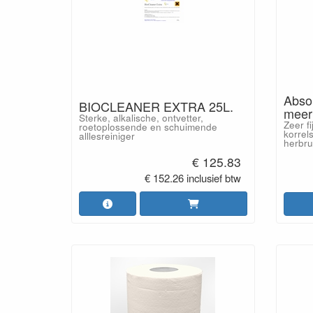
Absor
BIOCLEANER EXTRA 25L.
meer
Sterke, alkalische, ontvetter,
Zeer f
roetoplossende en schuimende
korrel
alllesreiniger
herbru
€ 125.83
€ 152.26 inclusief btw