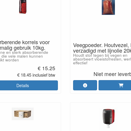
berende korrels voor
Veegpoeder. Houtvezel, h
malig gebruik 10kg.
verzadigd met lijnolie 20
ijne en sterk absorberende
Houdt stof tegen bij vegen en
s die vele malen kunnen
absorbeert vloeistofresten, wer
ikt worden
effectief
€ 15.25
Niet meer lever
€ 18.45 inclusief btw
Details