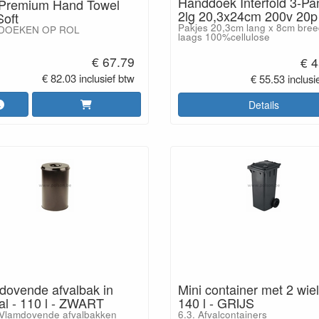
Handdoek Interfold 3-Pa
 Premium Hand Towel
2lg 20,3x24cm 200v 20p
Soft
Pakjes 20,3cm lang x 8cm bree
DOEKEN OP ROL
laags 100%cellulose
€ 67.79
€ 4
€ 82.03 inclusief btw
€ 55.53 inclusi
Details
dovende afvalbak in
Mini container met 2 wiel
al - 110 l - ZWART
140 l - GRIJS
 Vlamdovende afvalbakken
6.3. Afvalcontainers