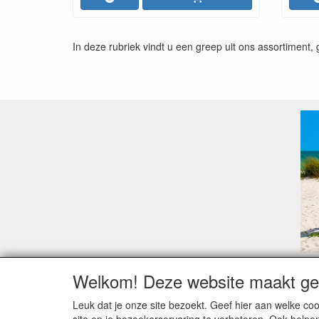
In deze rubriek vindt u een greep uit ons assortiment,
Welkom! Deze website maakt geb
Geachte klant,
Zoals elk jaar zorgt de verlofperiode, naast een ho
Leuk dat je onze site bezoekt. Geef hier aan welke 
Sommige fabrikanten sluiten of werken met een vaka