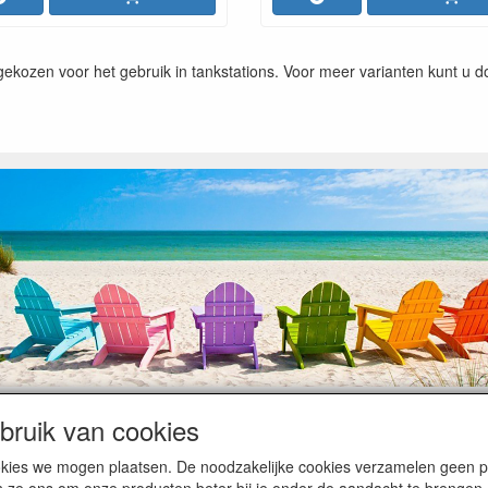
 gekozen voor het gebruik in tankstations. Voor meer varianten kunt u 
ruik van cookies
op heugelijke momenten van feest en rust, ook de traditionele levering
cookies we mogen plaatsen. De noodzakelijke cookies verzamelen geen
ntiebezetting.