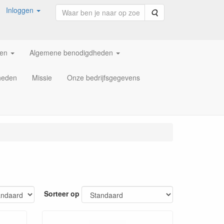
Inloggen
Zoeken
ren
Algemene benodigdheden
heden
Missie
Onze bedrijfsgegevens
Sorteer op