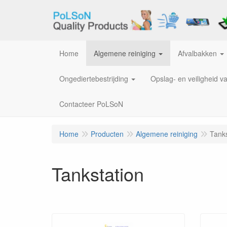
Home
Algemene reiniging
Afvalbakken
Ongediertebestrijding
Opslag- en veiligheid v
Contacteer PoLSoN
Home
Producten
Algemene reiniging
Tanks
Tankstation