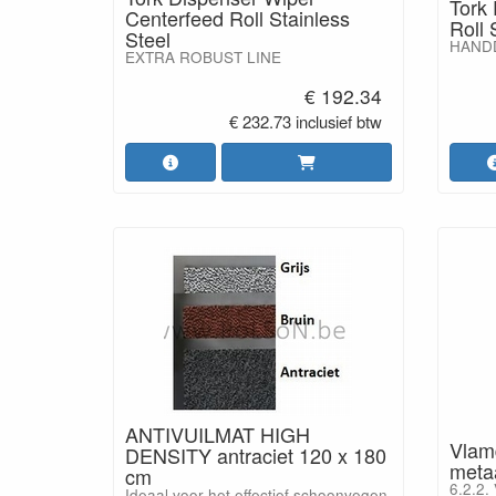
Tork
Centerfeed Roll Stainless
Roll 
Steel
HAND
EXTRA ROBUST LINE
€ 192.34
€ 232.73 inclusief btw
ANTIVUILMAT HIGH
Vlam
DENSITY antraciet 120 x 180
meta
cm
6.2.2.
Ideaal voor het effectief schoonvegen