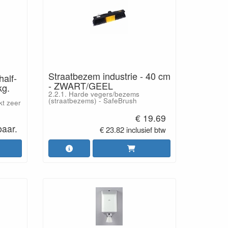
Straatbezem industrie - 40 cm
alf-
- ZWART/GEEL
kg.
2.2.1. Harde vegers/bezems
(straatbezems) - SafeBrush
kt zeer
€ 19.69
baar.
€ 23.82 inclusief btw