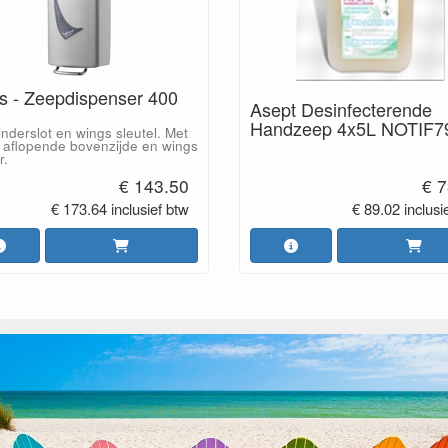
s - Zeepdispenser 400
Asept Desinfecterende
Handzeep 4x5L NOTIF7
inderslot en wings sleutel. Met
 aflopende bovenzijde en wings
r.
€ 143.50
€ 7
€ 173.64 inclusief btw
€ 89.02 inclusi