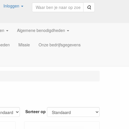
Inloggen
Zoeken
ren
Algemene benodigdheden
heden
Missie
Onze bedrijfsgegevens
Sorteer op