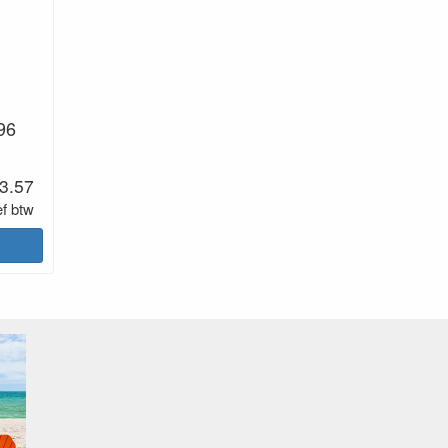
96
3.57
ef btw