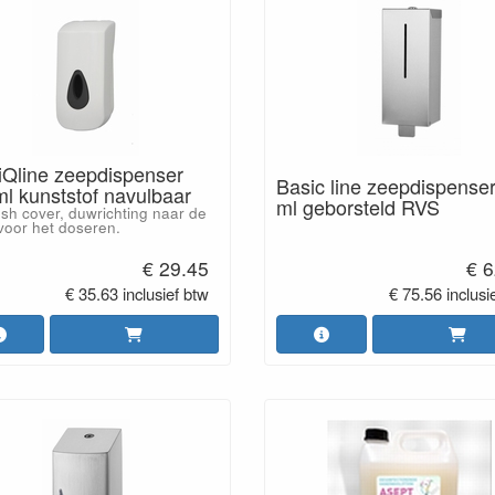
iQline zeepdispenser
Basic line zeepdispense
l kunststof navulbaar
ml geborsteld RVS
sh cover, duwrichting naar de
voor het doseren.
€ 29.45
€ 6
€ 35.63 inclusief btw
€ 75.56 inclusi