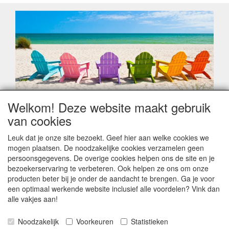
Welkom! Deze website maakt gebruik
Geachte klant,
van cookies
Zoals elk jaar zorgt de verlofperiode, naast een hoop
heugelijke momenten van feest en rust, ook de traditionele
Leuk dat je onze site bezoekt. Geef hier aan welke cookies we
leveringsproblemen.
mogen plaatsen. De noodzakelijke cookies verzamelen geen
Sommige fabrikanten sluiten of werken met een
persoonsgegevens. De overige cookies helpen ons de site en je
vakantiebezetting.
bezoekerservaring te verbeteren. Ook helpen ze ons om onze
Bestellingen die vanaf +/- 15 juli geplaatst worden kunnen
producten beter bij je onder de aandacht te brengen. Ga je voor
hierdoor vertraging oplopen. Wanneer die voorradig is en alle
een optimaal werkende website inclusief alle voordelen? Vink dan
betalingsmodaliteiten zijn vervuld dan de bestelling verstuurd
alle vakjes aan!
worden. Indien deze nog terug moeten binnen komen dan is
het minder duidelijk hoe snel dit zal gebeuren. Vanaf 15
Noodzakelijk
Voorkeuren
Statistieken
Augustus stabiliseert zich dit dan wel en kunnen wij, meestal,