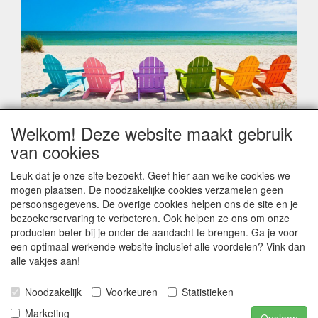
Welkom! Deze website maakt gebruik
Geachte klant,
van cookies
Zoals elk jaar zorgt de verlofperiode, naast een hoop
heugelijke momenten van feest en rust, ook de traditionele
Leuk dat je onze site bezoekt. Geef hier aan welke cookies we
leveringsproblemen.
mogen plaatsen. De noodzakelijke cookies verzamelen geen
Sommige fabrikanten sluiten of werken met een
persoonsgegevens. De overige cookies helpen ons de site en je
vakantiebezetting.
bezoekerservaring te verbeteren. Ook helpen ze ons om onze
Bestellingen die vanaf +/- 15 juli geplaatst worden kunnen
producten beter bij je onder de aandacht te brengen. Ga je voor
hierdoor vertraging oplopen. Wanneer die voorradig is en alle
een optimaal werkende website inclusief alle voordelen? Vink dan
betalingsmodaliteiten zijn vervuld dan de bestelling verstuurd
alle vakjes aan!
worden. Indien deze nog terug moeten binnen komen dan is
het minder duidelijk hoe snel dit zal gebeuren. Vanaf 15
Noodzakelijk
Voorkeuren
Statistieken
Augustus stabiliseert zich dit dan wel en kunnen wij, meestal,
opnieuw vlot werken.
Marketing