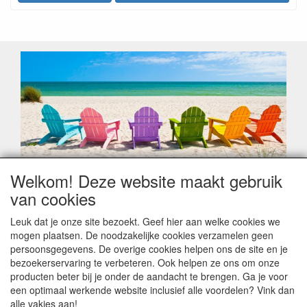
Welkom! Deze website maakt gebruik
Geachte klant,
van cookies
Zoals elk jaar zorgt de verlofperiode, naast een hoop
heugelijke momenten van feest en rust, ook de traditionele
Leuk dat je onze site bezoekt. Geef hier aan welke cookies we
leveringsproblemen.
mogen plaatsen. De noodzakelijke cookies verzamelen geen
Sommige fabrikanten sluiten of werken met een
persoonsgegevens. De overige cookies helpen ons de site en je
vakantiebezetting.
bezoekerservaring te verbeteren. Ook helpen ze ons om onze
Bestellingen die vanaf +/- 15 juli geplaatst worden kunnen
producten beter bij je onder de aandacht te brengen. Ga je voor
hierdoor vertraging oplopen. Wanneer die voorradig is en alle
een optimaal werkende website inclusief alle voordelen? Vink dan
betalingsmodaliteiten zijn vervuld dan de bestelling verstuurd
alle vakjes aan!