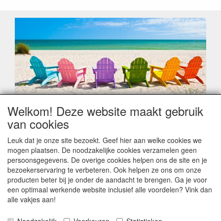
Welkom! Deze website maakt gebruik
Geachte klant,
van cookies
Zoals elk jaar zorgt de verlofperiode, naast een hoop
heugelijke momenten van feest en rust, ook de traditionele
Leuk dat je onze site bezoekt. Geef hier aan welke cookies we
leveringsproblemen.
mogen plaatsen. De noodzakelijke cookies verzamelen geen
Sommige fabrikanten sluiten of werken met een
persoonsgegevens. De overige cookies helpen ons de site en je
vakantiebezetting.
bezoekerservaring te verbeteren. Ook helpen ze ons om onze
Bestellingen die vanaf +/- 15 juli geplaatst worden kunnen
producten beter bij je onder de aandacht te brengen. Ga je voor
hierdoor vertraging oplopen. Wanneer die voorradig is en alle
een optimaal werkende website inclusief alle voordelen? Vink dan
betalingsmodaliteiten zijn vervuld dan de bestelling verstuurd
alle vakjes aan!
worden. Indien deze nog terug moeten binnen komen dan is
het minder duidelijk hoe snel dit zal gebeuren. Vanaf 15