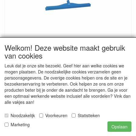
Tweebladige vloertrekker 105 x 45 x 600 mm -
Welkom! Deze website maakt gebruik
blauw
van cookies
2C polipropyleen met rubber
€ 23.24
Leuk dat je onze site bezoekt. Geef hier aan welke cookies we
mogen plaatsen. De noodzakelijke cookies verzamelen geen
€ 28.13 inclusief btw
persoonsgegevens. De overige cookies helpen ons de site en je
bezoekerservaring te verbeteren. Ook helpen ze ons om onze
producten beter bij je onder de aandacht te brengen. Ga je voor
een optimaal werkende website inclusief alle voordelen? Vink dan
alle vakjes aan!
Noodzakelijk
Voorkeuren
Statistieken
Marketing
Opslaan