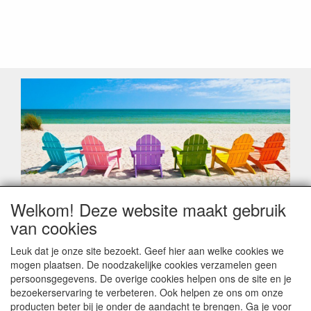
Welkom! Deze website maakt gebruik
Geachte klant,
van cookies
Zoals elk jaar zorgt de verlofperiode, naast een hoop
heugelijke momenten van feest en rust, ook de traditionele
Leuk dat je onze site bezoekt. Geef hier aan welke cookies we
leveringsproblemen.
mogen plaatsen. De noodzakelijke cookies verzamelen geen
Sommige fabrikanten sluiten of werken met een
persoonsgegevens. De overige cookies helpen ons de site en je
vakantiebezetting.
bezoekerservaring te verbeteren. Ook helpen ze ons om onze
Bestellingen die vanaf +/- 15 juli geplaatst worden kunnen
producten beter bij je onder de aandacht te brengen. Ga je voor