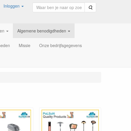
Inloggen
Zoeken
ren
Algemene benodigdheden
heden
Missie
Onze bedrijfsgegevens