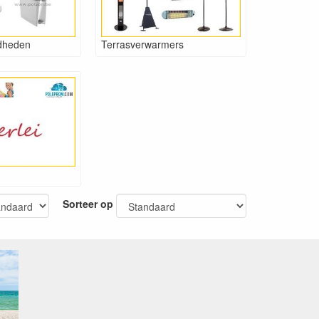
gdheden
Terrasverwarmers
Sorteer op