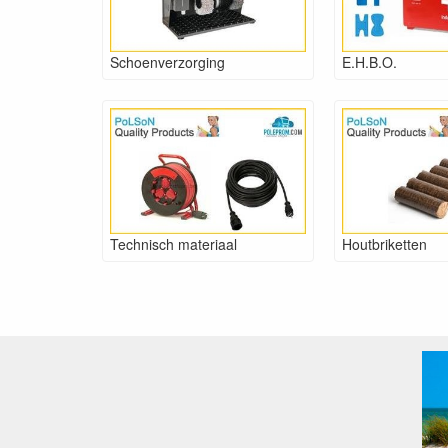
Schoenverzorging
E.H.B.O.
Technisch materiaal
Houtbriketten