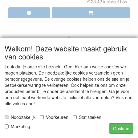
€ 23.42 inclusief btw
Welkom! Deze website maakt gebruik
van cookies
Leuk dat je onze site bezoekt. Geef hier aan welke cookies we
mogen plaatsen. De noodzakelijke cookies verzamelen geen
persoonsgegevens. De overige cookies helpen ons de site en je
Veegborstel - 130 x 46 x 400 mm geel
bezoekerservaring te verbeteren. Ook helpen ze ons om onze
gespleten polipropyleen vezels zacht
producten beter bij je onder de aandacht te brengen. Ga je voor
€ 19.35
een optimaal werkende website inclusief alle voordelen? Vink dan
alle vakjes aan!
€ 23.42 inclusief btw
Noodzakelijk
Voorkeuren
Statistieken
Marketing
Opslaan