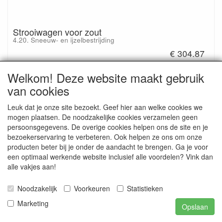
Strooiwagen voor zout
4.20. Sneeuw- en ijzelbestrijding
€ 304.87
€ 368.89 inclusief btw
Welkom! Deze website maakt gebruik
van cookies
Leuk dat je onze site bezoekt. Geef hier aan welke cookies we
In deze rubriek vindt u een greep uit ons assortiment, gekozen
mogen plaatsen. De noodzakelijke cookies verzamelen geen
voor het gebruik in en rond parkings. Voor meer varianten kunt u
persoonsgegevens. De overige cookies helpen ons de site en je
doorklikken naar de betreffende productgroepen.
bezoekerservaring te verbeteren. Ook helpen ze ons om onze
producten beter bij je onder de aandacht te brengen. Ga je voor
Gouden regel! "Hoe meer vuil u kunt weren, hoe minder u hoeft
een optimaal werkende website inclusief alle voordelen? Vink dan
te poetsen" Kies daarom voor een geschikte antivuilmat of
alle vakjes aan!
schoonloopmat.
Noodzakelijk
Voorkeuren
Statistieken
Marketing
Opslaan