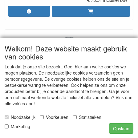
Welkom! Deze website maakt gebruik
van cookies
Leuk dat je onze site bezoekt. Geef hier aan welke cookies we
mogen plaatsen. De noodzakelijke cookies verzamelen geen
persoonsgegevens. De overige cookies helpen ons de site en je
Varta C-cel / stuk. incl. 0,1239 recyclagebijdrage /
bezoekerservaring te verbeteren. Ook helpen ze ons om onze
4st
producten beter bij je onder de aandacht te brengen. Ga je voor
Industrial - High Power Perfomance
een optimaal werkende website inclusief alle voordelen? Vink dan
€ 3.57
alle vakjes aan!
€ 4.32 inclusief btw
Noodzakelijk
Voorkeuren
Statistieken
Marketing
Opslaan