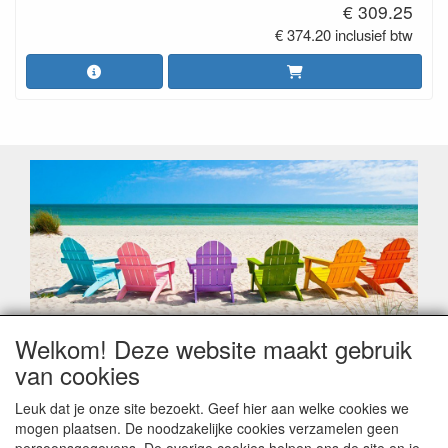
€ 309.25
€ 374.20 inclusief btw
Welkom! Deze website maakt gebruik
Geachte klant,
van cookies
Zoals elk jaar zorgt de verlofperiode, naast een hoop
heugelijke momenten van feest en rust, ook de traditionele
Leuk dat je onze site bezoekt. Geef hier aan welke cookies we
leveringsproblemen.
mogen plaatsen. De noodzakelijke cookies verzamelen geen
Sommige fabrikanten sluiten of werken met een