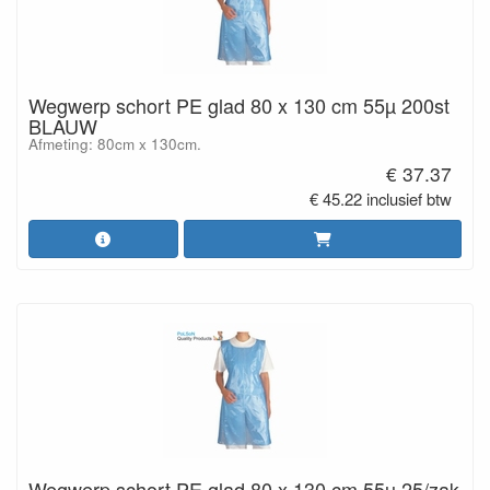
Wegwerp schort PE glad 80 x 130 cm 55µ 200st
BLAUW
Afmeting: 80cm x 130cm.
€ 37.37
€ 45.22 inclusief btw
Wegwerp schort PE glad 80 x 130 cm 55µ 25/zak