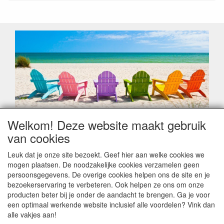
Welkom! Deze website maakt gebruik
Geachte klant,
van cookies
Zoals elk jaar zorgt de verlofperiode, naast een hoop
heugelijke momenten van feest en rust, ook de traditionele
Leuk dat je onze site bezoekt. Geef hier aan welke cookies we
leveringsproblemen.
mogen plaatsen. De noodzakelijke cookies verzamelen geen
Sommige fabrikanten sluiten of werken met een
persoonsgegevens. De overige cookies helpen ons de site en je
vakantiebezetting.
bezoekerservaring te verbeteren. Ook helpen ze ons om onze
Bestellingen die vanaf +/- 15 juli geplaatst worden kunnen
producten beter bij je onder de aandacht te brengen. Ga je voor
hierdoor vertraging oplopen. Wanneer die voorradig is en alle
een optimaal werkende website inclusief alle voordelen? Vink dan
betalingsmodaliteiten zijn vervuld dan de bestelling verstuurd
alle vakjes aan!
worden. Indien deze nog terug moeten binnen komen dan is