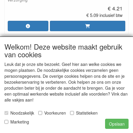
€ 4.21
€ 5.09 inclusief btw
Welkom! Deze website maakt gebruik
van cookies
Leuk dat je onze site bezoekt. Geef hier aan welke cookies we
mogen plaatsen. De noodzakelijke cookies verzamelen geen
persoonsgegevens. De overige cookies helpen ons de site en je
bezoekerservaring te verbeteren. Ook helpen ze ons om onze
producten beter bij je onder de aandacht te brengen. Ga je voor
Splendid - 5 l
een optimaal werkende website inclusief alle voordelen? Vink dan
4.2.2. Zachte vloeren en (natuur)steen: reiniging en
alle vakjes aan!
verzorging
€ 15.73
Noodzakelijk
Voorkeuren
Statistieken
€ 19.03 inclusief btw
Marketing
Opslaan