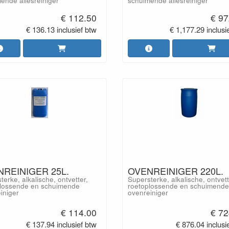
ende allesreiniger
schuimende allesreiniger
€ 112.50
€ 97
€ 136.13 inclusief btw
€ 1,177.29 inclusi
REINIGER 25L.
OVENREINIGER 220L.
terke, alkalische, ontvetter,
Supersterke, alkalische, ontvett
lossende en schuimende
roetoplossende en schuimende
iniger
ovenreiniger
€ 114.00
€ 72
€ 137.94 inclusief btw
€ 876.04 inclusi