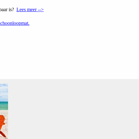
baar is?
Lees meer -->
 schoonloopmat.