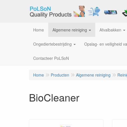
Home
Algemene reiniging
Afvalbakken
Ongediertebestrijding
Opslag- en veiligheid v
Contacteer PoLSoN
Home
Producten
Algemene reiniging
Rein
BioCleaner