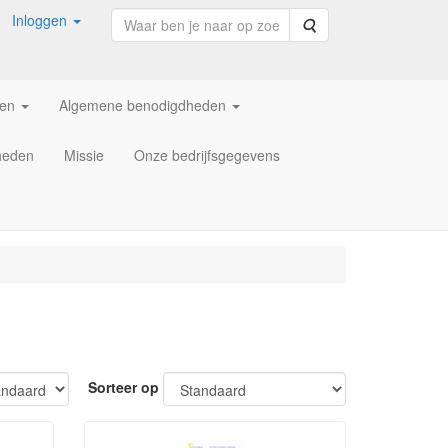
Inloggen
Zoeken
ren
Algemene benodigdheden
heden
Missie
Onze bedrijfsgegevens
Sorteer op