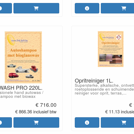
Opritreiniger 1L.
Supersterke, alkalische, ontvett
WASH PRO 220L.
roetoplossende en schuimende
sionele hand autowas /
reiniger voor oprit, terras,...
hampoo met biowax
€ 716.00
€
€ 866.36 inclusief btw
€ 11.13 inclusi