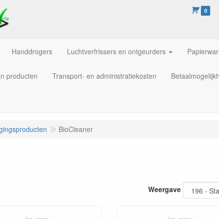
0
Handdrogers
Luchtverfrissers en ontgeurders
Papierwa
an producten
Transport- en administratiekosten
Betaalmogelijk
igingsproducten
BioCleaner
Weergave