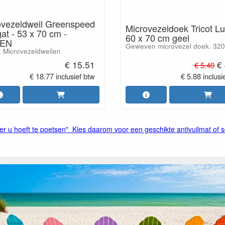
ovezeldweil Greenspeed
Microvezeldoek Tricot L
at - 53 x 70 cm -
60 x 70 cm geel
EN
Geweven microvezel doek. 320g
. Microvezeldweilen
€ 15.51
€
€ 5.40
€ 18.77 inclusief btw
€ 5.88 inclusi
r u hoeft te poetsen" Kies daarom voor een geschikte antivuilmat of