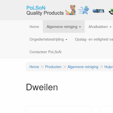
Home
Algemene reiniging
Afvalbakken
Ongediertebestrijding
Opslag- en veiligheid v
Contacteer PoLSoN
Home
Producten
Algemene reiniging
Hulp
Dweilen