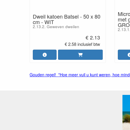
Micr
Dweil katoen Batsel - 50 x 80
met g
cm - WIT
GRO
2.13.2. Geweven dweilen
2.13.1
€ 2.13
€ 2.58 inclusief btw
Gouden regel! "Hoe meer vuil u kunt weren, hoe minde