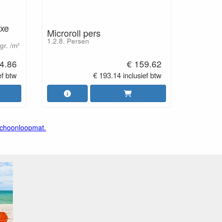
uxe
Microroll pers
1.2.8. Persen
r. /m²
 4.86
€ 159.62
ef btw
€ 193.14 inclusief btw
 schoonloopmat.