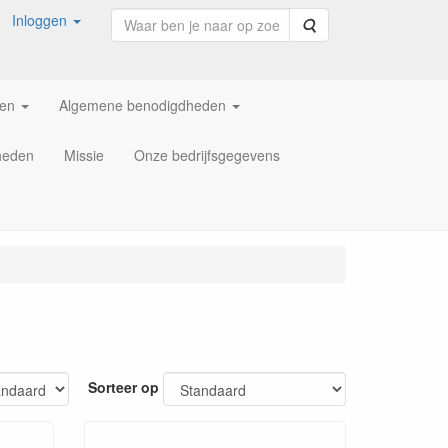
Inloggen
Zoeken
ren
Algemene benodigdheden
heden
Missie
Onze bedrijfsgegevens
Sorteer op