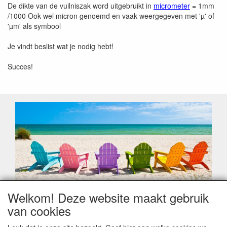
De dikte van de vuilniszak word uitgebruikt in
micrometer
= 1mm
/1000 Ook wel micron genoemd en vaak weergegeven met 'µ' of
'µm' als symbool
Je vindt beslist wat je nodig hebt!
Succes!
Welkom! Deze website maakt gebruik
Geachte klant,
van cookies
Zoals elk jaar zorgt de verlofperiode, naast een hoop
heugelijke momenten van feest en rust, ook de traditionele