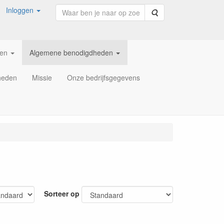
Inloggen
Zoeken
ren
Algemene benodigdheden
heden
Missie
Onze bedrijfsgegevens
Sorteer op