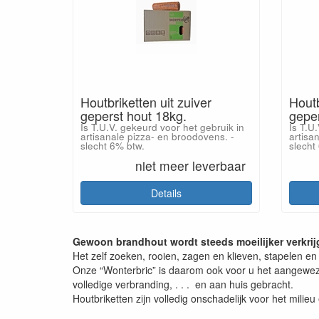
Houtbriketten uit zuiver
Houtb
geperst hout 18kg.
geper
Is T.U.V. gekeurd voor het gebruik in
Is T.U
artisanale pizza- en broodovens. -
artisa
slecht 6% btw.
slecht
niet meer leverbaar
Details
Gewoon brandhout wordt steeds moeilijker verkrijg
Het zelf zoeken, rooien, zagen en klieven, stapelen en d
Onze “Wonterbric” is daarom ook voor u het aangewezen 
volledige verbranding, . . . en aan huis gebracht.
Houtbriketten zijn volledig onschadelijk voor het mi