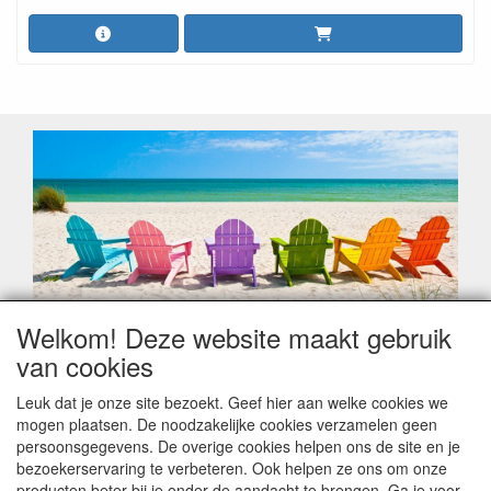
Welkom! Deze website maakt gebruik
Geachte klant,
van cookies
Zoals elk jaar zorgt de verlofperiode, naast een hoop
heugelijke momenten van feest en rust, ook de traditionele
Leuk dat je onze site bezoekt. Geef hier aan welke cookies we
leveringsproblemen.
mogen plaatsen. De noodzakelijke cookies verzamelen geen
Sommige fabrikanten sluiten of werken met een
persoonsgegevens. De overige cookies helpen ons de site en je
vakantiebezetting.
bezoekerservaring te verbeteren. Ook helpen ze ons om onze
Bestellingen die vanaf +/- 15 juli geplaatst worden kunnen
producten beter bij je onder de aandacht te brengen. Ga je voor