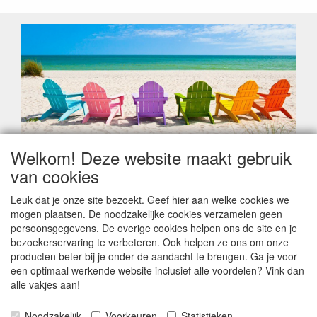
Welkom! Deze website maakt gebruik
Geachte klant,
van cookies
Zoals elk jaar zorgt de verlofperiode, naast een hoop
heugelijke momenten van feest en rust, ook de traditionele
Leuk dat je onze site bezoekt. Geef hier aan welke cookies we
leveringsproblemen.
mogen plaatsen. De noodzakelijke cookies verzamelen geen
Sommige fabrikanten sluiten of werken met een
persoonsgegevens. De overige cookies helpen ons de site en je
vakantiebezetting.
bezoekerservaring te verbeteren. Ook helpen ze ons om onze
Bestellingen die vanaf +/- 15 juli geplaatst worden kunnen
producten beter bij je onder de aandacht te brengen. Ga je voor
hierdoor vertraging oplopen. Wanneer die voorradig is en alle
een optimaal werkende website inclusief alle voordelen? Vink dan
betalingsmodaliteiten zijn vervuld dan de bestelling verstuurd
alle vakjes aan!
worden. Indien deze nog terug moeten binnen komen dan is
het minder duidelijk hoe snel dit zal gebeuren. Vanaf 15
Noodzakelijk
Voorkeuren
Statistieken