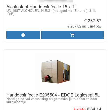
AlcoInstant Handdesinfectie 15 x 1L
UN 1987 ALCHOLEN, N.E.G. (mengsel met Ethanol), 3, II,
(D/E)
€ 237.87
€ 287.82 inclusief btw
Handdesinfectie E205504 - EDGE Logicsept 5L
Handige na-vul verpakking en gemakkelijk te doseren door
knijpkraantje
€ 64.14
€ 73.45