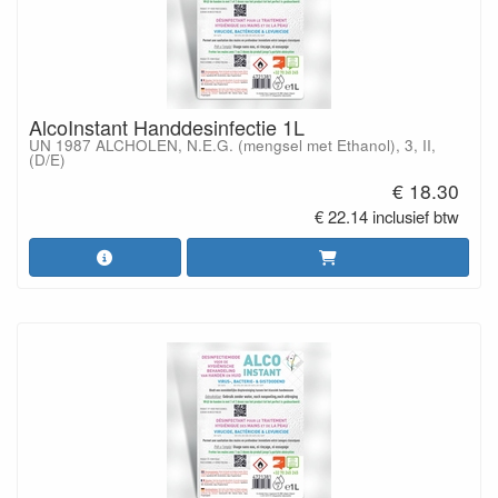
AlcoInstant Handdesinfectie 1L
UN 1987 ALCHOLEN, N.E.G. (mengsel met Ethanol), 3, II,
(D/E)
€ 18.30
€ 22.14 inclusief btw