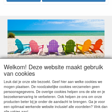
Welkom! Deze website maakt gebruik
Geachte klant,
van cookies
Zoals elk jaar zorgt de verlofperiode, naast een hoop
heugelijke momenten van feest en rust, ook de traditionele
Leuk dat je onze site bezoekt. Geef hier aan welke cookies we
leveringsproblemen.
mogen plaatsen. De noodzakelijke cookies verzamelen geen
Sommige fabrikanten sluiten of werken met een
persoonsgegevens. De overige cookies helpen ons de site en je
vakantiebezetting.
bezoekerservaring te verbeteren. Ook helpen ze ons om onze
Bestellingen die vanaf +/- 15 juli geplaatst worden kunnen
producten beter bij je onder de aandacht te brengen. Ga je voor
hierdoor vertraging oplopen. Wanneer die voorradig is en alle
een optimaal werkende website inclusief alle voordelen? Vink dan
betalingsmodaliteiten zijn vervuld dan de bestelling verstuurd
alle vakjes aan!