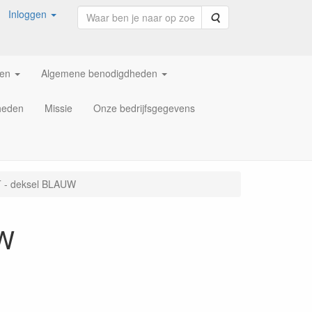
Inloggen
Zoeken
ren
Algemene benodigdheden
heden
Missie
Onze bedrijfsgegevens
IT - deksel BLAUW
UW