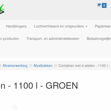
0
Handdrogers
Luchtverfrissers en ontgeurders
Papierwa
an producten
Transport- en administratiekosten
Betaalmogelijk
Afvalverwerking
Afvalbakken
Container met 4 wielen - 1100 l
en - 1100 l - GROEN