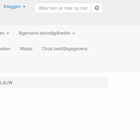
Inloggen
Zoeken
ren
Algemene benodigdheden
heden
Missie
Onze bedrijfsgegevens
- BLAUW