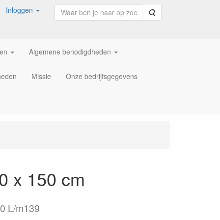
Inloggen
Zoeken
ren
Algemene benodigdheden
heden
Missie
Onze bedrijfsgegevens
 x 150 cm
0 L/m139