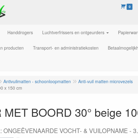
0
Handdrogers
Luchtverfrissers en ontgeurders
Papierwa
an producten
Transport- en administratiekosten
Betaalmogelijk
Antivuilmatten - schoonloopmatten
Anti-vuil matten microvezels
0 x 150 cm
MET BOORD 30° beige 100
: ONGEËVENAARDE VOCHT- & VUILOPNAME - 3.