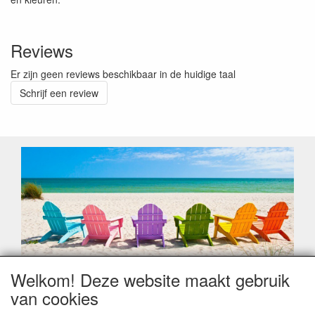
Reviews
Er zijn geen reviews beschikbaar in de huidige taal
Schrijf een review
Welkom! Deze website maakt gebruik
Geachte klant,
van cookies
Zoals elk jaar zorgt de verlofperiode, naast een hoop
heugelijke momenten van feest en rust, ook de traditionele