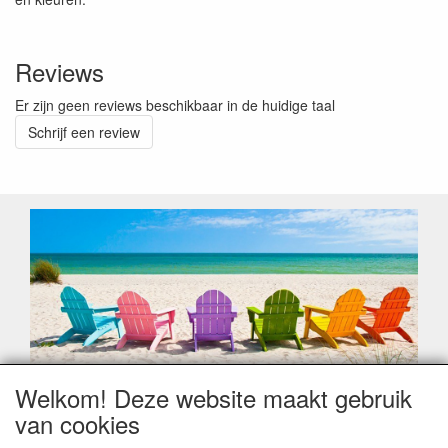
Reviews
Er zijn geen reviews beschikbaar in de huidige taal
Schrijf een review
Welkom! Deze website maakt gebruik
Geachte klant,
van cookies
Zoals elk jaar zorgt de verlofperiode, naast een hoop
heugelijke momenten van feest en rust, ook de traditionele