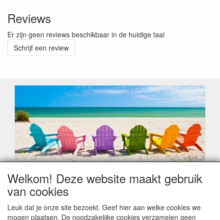
Reviews
Er zijn geen reviews beschikbaar in de huidige taal
Schrijf een review
Welkom! Deze website maakt gebruik
Geachte klant,
van cookies
Zoals elk jaar zorgt de verlofperiode, naast een hoop
heugelijke momenten van feest en rust, ook de traditionele
Leuk dat je onze site bezoekt. Geef hier aan welke cookies we
leveringsproblemen.
mogen plaatsen. De noodzakelijke cookies verzamelen geen