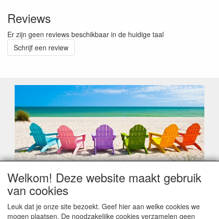
Reviews
Er zijn geen reviews beschikbaar in de huidige taal
Schrijf een review
Welkom! Deze website maakt gebruik
Geachte klant,
van cookies
Zoals elk jaar zorgt de verlofperiode, naast een hoop
heugelijke momenten van feest en rust, ook de traditionele
Leuk dat je onze site bezoekt. Geef hier aan welke cookies we
leveringsproblemen.
mogen plaatsen. De noodzakelijke cookies verzamelen geen