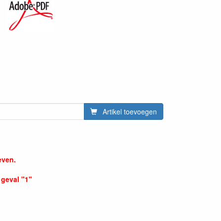
Artikel toevoegen
even.
 geval "1"