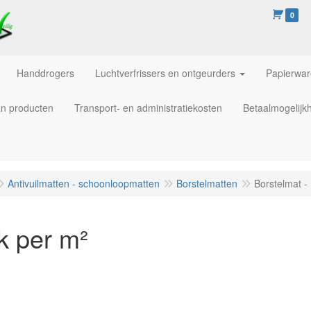
0
Handdrogers
Luchtverfrissers en ontgeurders
Papierwa
an producten
Transport- en administratiekosten
Betaalmogelijk
Antivuilmatten - schoonloopmatten
Borstelmatten
Borstelmat -
k per m²