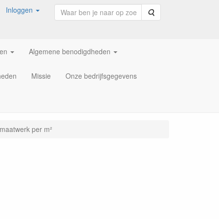
Inloggen
Zoeken
ren
Algemene benodigdheden
heden
Missie
Onze bedrijfsgegevens
 maatwerk per m²