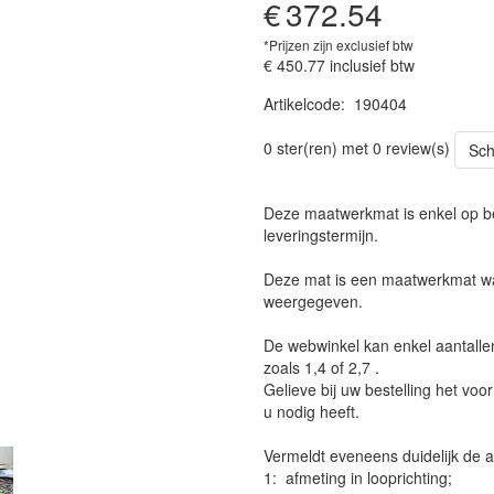
€
372.54
*Prijzen zijn exclusief btw
€ 450.77
inclusief btw
Artikelcode
:
190404
Prijszetting 20230301
0 ster(ren) met 0 review(s)
Sch
Deze maatwerkmat is enkel op be
leveringstermijn.
Deze mat is een maatwerkmat wa
weergegeven.
De webwinkel kan enkel aantalle
zoals 1,4 of 2,7 .
Gelieve bij uw bestelling het voor
u nodig heeft.
Vermeldt eveneens duidelijk de 
1: afmeting in looprichting;