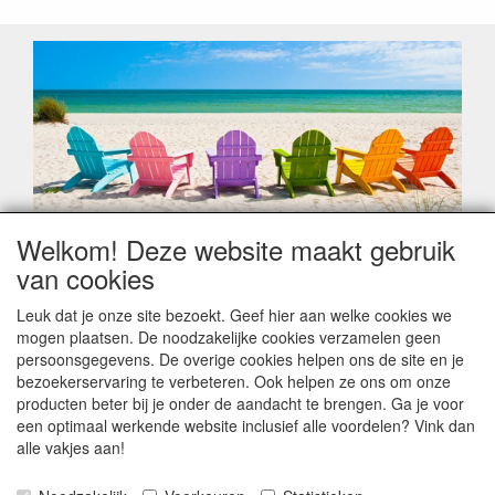
Welkom! Deze website maakt gebruik
Geachte klant,
van cookies
Zoals elk jaar zorgt de verlofperiode, naast een hoop
heugelijke momenten van feest en rust, ook de traditionele
Leuk dat je onze site bezoekt. Geef hier aan welke cookies we
leveringsproblemen.
mogen plaatsen. De noodzakelijke cookies verzamelen geen
Sommige fabrikanten sluiten of werken met een
persoonsgegevens. De overige cookies helpen ons de site en je
vakantiebezetting.
bezoekerservaring te verbeteren. Ook helpen ze ons om onze
Bestellingen die vanaf +/- 15 juli geplaatst worden kunnen
producten beter bij je onder de aandacht te brengen. Ga je voor
hierdoor vertraging oplopen. Wanneer die voorradig is en alle
een optimaal werkende website inclusief alle voordelen? Vink dan
betalingsmodaliteiten zijn vervuld dan de bestelling verstuurd
alle vakjes aan!
worden. Indien deze nog terug moeten binnen komen dan is
het minder duidelijk hoe snel dit zal gebeuren. Vanaf 15