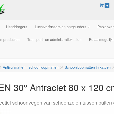
0
Handdrogers
Luchtverfrissers en ontgeurders
Papierwa
an producten
Transport- en administratiekosten
Betaalmogelijk
Antivuilmatten - schoonloopmatten
Schoonloopmatten in katoen
 30° Antraciet 80 x 120 c
fectief schoonvegen van schoenzolen tussen buiten