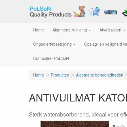
Home
Algemene reiniging
Afvalbakken
Ongediertebestrijding
Opslag- en veiligheid v
Contacteer PoLSoN
Home
Producten
Algemene benodigdheden
ANTIVUILMAT KATOEN
Sterk waterabsorberend, ideaal voor ef