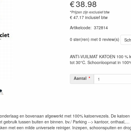
€
38.98
*Prijzen zijn exclusief btw
€ 47.17
inclusief btw
Artikelcode
:
372814
0 ster(ren) met 0 review(s)
Sch
ANTI-VUILMAT KATOEN 100 % kat
tot 30°C. Schoonloopmat in 100
Aantal
onderlaag en bovenaan afgewerkt met 100% katoenvezels. De katoen ant
et gebruik tussen buiten en binnen. bv./ Parking --> kantoor, onthaa
maken met een milde universele reiniger. Inzepen, schoonspuiten en dr