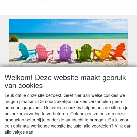
Welkom! Deze website maakt gebruik
Geachte klant,
van cookies
Zoals elk jaar zorgt de verlofperiode, naast een hoop
heugelijke momenten van feest en rust, ook de traditionele
Leuk dat je onze site bezoekt. Geef hier aan welke cookies we
leveringsproblemen.
mogen plaatsen. De noodzakelijke cookies verzamelen geen
Sommige fabrikanten sluiten of werken met een
persoonsgegevens. De overige cookies helpen ons de site en je
vakantiebezetting.
bezoekerservaring te verbeteren. Ook helpen ze ons om onze
Bestellingen die vanaf +/- 15 juli geplaatst worden kunnen
producten beter bij je onder de aandacht te brengen. Ga je voor
hierdoor vertraging oplopen. Wanneer die voorradig is en alle
een optimaal werkende website inclusief alle voordelen? Vink dan
betalingsmodaliteiten zijn vervuld dan de bestelling verstuurd
alle vakjes aan!
worden. Indien deze nog terug moeten binnen komen dan is