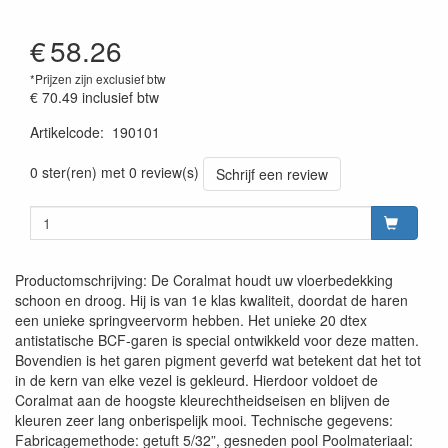
€
58.26
*Prijzen zijn exclusief btw
€ 70.49
inclusief btw
Artikelcode
:
190101
Prijszetting 20230301
0 ster(ren) met 0 review(s)
Schrijf een review
Productomschrijving: De Coralmat houdt uw vloerbedekking
schoon en droog. Hij is van 1e klas kwaliteit, doordat de haren
een unieke springveervorm hebben. Het unieke 20 dtex
antistatische BCF-garen is special ontwikkeld voor deze matten.
Bovendien is het garen pigment geverfd wat betekent dat het tot
in de kern van elke vezel is gekleurd. Hierdoor voldoet de
Coralmat aan de hoogste kleurechtheidseisen en blijven de
kleuren zeer lang onberispelijk mooi. Technische gegevens:
Fabricagemethode: getuft 5/32”, gesneden pool Poolmateriaal: