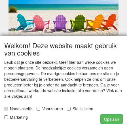
Welkom! Deze website maakt gebruik
Geachte klant,
van cookies
Zoals elk jaar zorgt de verlofperiode, naast een hoop
heugelijke momenten van feest en rust, ook de traditionele
Leuk dat je onze site bezoekt. Geef hier aan welke cookies we
leveringsproblemen.
mogen plaatsen. De noodzakelijke cookies verzamelen geen
Sommige fabrikanten sluiten of werken met een
persoonsgegevens. De overige cookies helpen ons de site en je
vakantiebezetting.
bezoekerservaring te verbeteren. Ook helpen ze ons om onze
Bestellingen die vanaf +/- 15 juli geplaatst worden kunnen
producten beter bij je onder de aandacht te brengen. Ga je voor
hierdoor vertraging oplopen. Wanneer die voorradig is en alle
een optimaal werkende website inclusief alle voordelen? Vink dan
betalingsmodaliteiten zijn vervuld dan de bestelling verstuurd
alle vakjes aan!
worden. Indien deze nog terug moeten binnen komen dan is
het minder duidelijk hoe snel dit zal gebeuren. Vanaf 15
Noodzakelijk
Voorkeuren
Statistieken
Augustus stabiliseert zich dit dan wel en kunnen wij, meestal,
opnieuw vlot werken.
Marketing
Opslaan
Bedankt voor uw begrip.