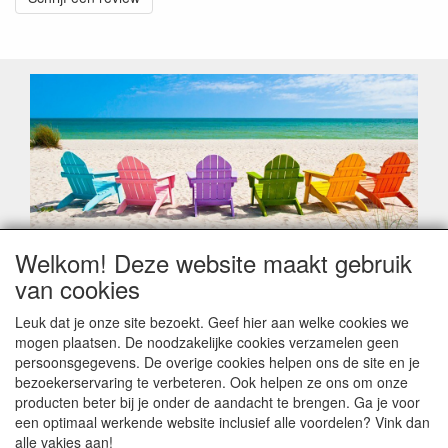
Welkom! Deze website maakt gebruik
Geachte klant,
van cookies
Zoals elk jaar zorgt de verlofperiode, naast een hoop
heugelijke momenten van feest en rust, ook de traditionele
Leuk dat je onze site bezoekt. Geef hier aan welke cookies we
leveringsproblemen.
mogen plaatsen. De noodzakelijke cookies verzamelen geen
Sommige fabrikanten sluiten of werken met een
persoonsgegevens. De overige cookies helpen ons de site en je
vakantiebezetting.
bezoekerservaring te verbeteren. Ook helpen ze ons om onze
Bestellingen die vanaf +/- 15 juli geplaatst worden kunnen
producten beter bij je onder de aandacht te brengen. Ga je voor
hierdoor vertraging oplopen. Wanneer die voorradig is en alle
een optimaal werkende website inclusief alle voordelen? Vink dan
betalingsmodaliteiten zijn vervuld dan de bestelling verstuurd
alle vakjes aan!