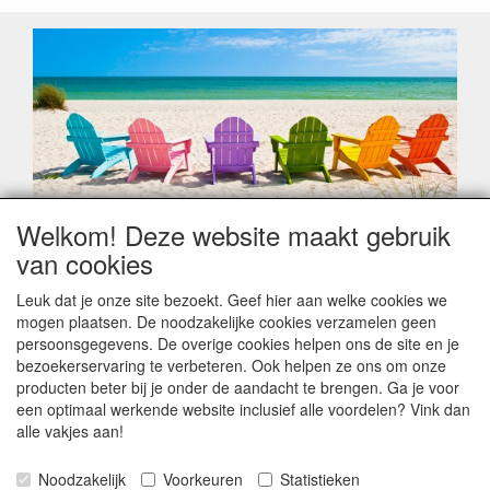
Welkom! Deze website maakt gebruik
Geachte klant,
van cookies
Zoals elk jaar zorgt de verlofperiode, naast een hoop
heugelijke momenten van feest en rust, ook de traditionele
Leuk dat je onze site bezoekt. Geef hier aan welke cookies we
leveringsproblemen.
mogen plaatsen. De noodzakelijke cookies verzamelen geen
Sommige fabrikanten sluiten of werken met een
persoonsgegevens. De overige cookies helpen ons de site en je
vakantiebezetting.
bezoekerservaring te verbeteren. Ook helpen ze ons om onze
Bestellingen die vanaf +/- 15 juli geplaatst worden kunnen
producten beter bij je onder de aandacht te brengen. Ga je voor
hierdoor vertraging oplopen. Wanneer die voorradig is en alle
een optimaal werkende website inclusief alle voordelen? Vink dan
betalingsmodaliteiten zijn vervuld dan de bestelling verstuurd
alle vakjes aan!
worden. Indien deze nog terug moeten binnen komen dan is
het minder duidelijk hoe snel dit zal gebeuren. Vanaf 15
Noodzakelijk
Voorkeuren
Statistieken
Augustus stabiliseert zich dit dan wel en kunnen wij, meestal,