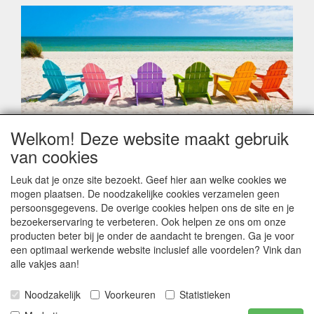
Welkom! Deze website maakt gebruik
Geachte klant,
van cookies
Zoals elk jaar zorgt de verlofperiode, naast een hoop
heugelijke momenten van feest en rust, ook de traditionele
Leuk dat je onze site bezoekt. Geef hier aan welke cookies we
leveringsproblemen.
mogen plaatsen. De noodzakelijke cookies verzamelen geen
Sommige fabrikanten sluiten of werken met een
persoonsgegevens. De overige cookies helpen ons de site en je
vakantiebezetting.
bezoekerservaring te verbeteren. Ook helpen ze ons om onze
Bestellingen die vanaf +/- 15 juli geplaatst worden kunnen
producten beter bij je onder de aandacht te brengen. Ga je voor
hierdoor vertraging oplopen. Wanneer die voorradig is en alle
een optimaal werkende website inclusief alle voordelen? Vink dan
betalingsmodaliteiten zijn vervuld dan de bestelling verstuurd
alle vakjes aan!
worden. Indien deze nog terug moeten binnen komen dan is
het minder duidelijk hoe snel dit zal gebeuren. Vanaf 15
Noodzakelijk
Voorkeuren
Statistieken
Augustus stabiliseert zich dit dan wel en kunnen wij, meestal,
opnieuw vlot werken.