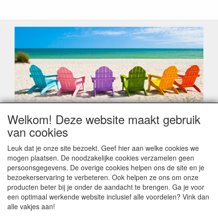
Welkom! Deze website maakt gebruik
Geachte klant,
van cookies
Zoals elk jaar zorgt de verlofperiode, naast een hoop
heugelijke momenten van feest en rust, ook de traditionele
Leuk dat je onze site bezoekt. Geef hier aan welke cookies we
leveringsproblemen.
mogen plaatsen. De noodzakelijke cookies verzamelen geen
Sommige fabrikanten sluiten of werken met een
persoonsgegevens. De overige cookies helpen ons de site en je
vakantiebezetting.
bezoekerservaring te verbeteren. Ook helpen ze ons om onze
Bestellingen die vanaf +/- 15 juli geplaatst worden kunnen
producten beter bij je onder de aandacht te brengen. Ga je voor
hierdoor vertraging oplopen. Wanneer die voorradig is en alle
een optimaal werkende website inclusief alle voordelen? Vink dan
betalingsmodaliteiten zijn vervuld dan de bestelling verstuurd
alle vakjes aan!
worden. Indien deze nog terug moeten binnen komen dan is