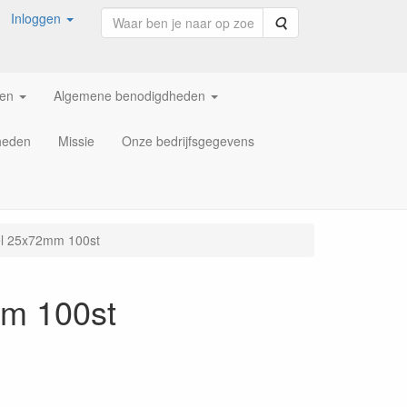
Inloggen
Zoeken
ren
Algemene benodigdheden
heden
Missie
Onze bedrijfsgegevens
tiel 25x72mm 100st
2mm 100st