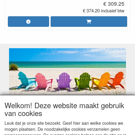
€ 309.25
€ 374.20 inclusief btw
Welkom! Deze website maakt gebruik
Geachte klant,
van cookies
Zoals elk jaar zorgt de verlofperiode, naast een hoop
heugelijke momenten van feest en rust, ook de traditionele
Leuk dat je onze site bezoekt. Geef hier aan welke cookies we
leveringsproblemen.
mogen plaatsen. De noodzakelijke cookies verzamelen geen
Sommige fabrikanten sluiten of werken met een