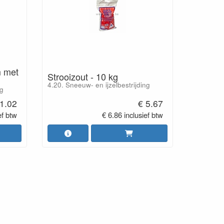
 met
Strooizout - 10 kg
4.20. Sneeuw- en ijzelbestrijding
ng
1.02
€ 5.67
ef btw
€ 6.86 inclusief btw