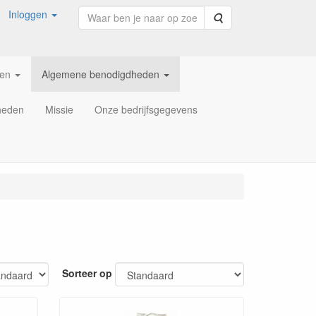
Inloggen
Zoeken
ren
Algemene benodigdheden
heden
Missie
Onze bedrijfsgegevens
Sorteer op