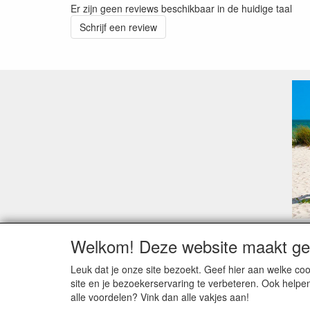
Er zijn geen reviews beschikbaar in de huidige taal
Schrijf een review
Welkom! Deze website maakt geb
Geachte klant,
Zoals elk jaar zorgt de verlofperiode, naast een ho
Leuk dat je onze site bezoekt. Geef hier aan welke 
Sommige fabrikanten sluiten of werken met een vaka
site en je bezoekerservaring te verbeteren. Ook helpe
Bestellingen die vanaf +/- 15 juli geplaatst worden 
alle voordelen? Vink dan alle vakjes aan!
verstuurd worden. Indien deze nog terug moeten binn