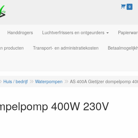
0
Handdrogers
Luchtverfrissers en ontgeurders
Papierwa
an producten
Transport- en administratiekosten
Betaalmogelijk
Huis / bedrijf
Waterpompen
AS 400A Gietijzer dompelpomp 4
dompelpomp 400W 230V