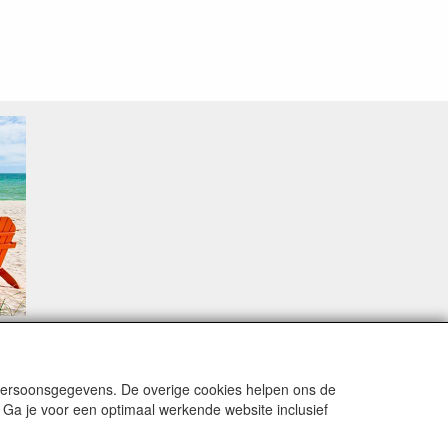
sproblemen.
 persoonsgegevens. De overige cookies helpen ons de
 Ga je voor een optimaal werkende website inclusief
alingsmodaliteiten zijn vervuld dan de bestelling
15 Augustus stabiliseert zich dit dan wel en