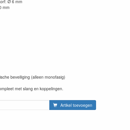
korf: Ø 6 mm
50 mm
che beveiliging (alleen monofasig)
compleet met slang en koppelingen.
Artikel toevoegen