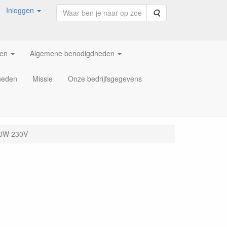
Inloggen
Zoeken
ren
Algemene benodigdheden
heden
Missie
Onze bedrijfsgegevens
00W 230V