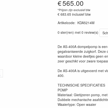
€
565.00
*Prijzen zijn exclusief btw
€ 683.65
inclusief btw
Artikelcode
:
KDA5214M
Prijszetting 20240703
0 ster(ren) met 0 review(s)
Sch
De AS-400A dompelpomp is een z
gegalvaniseerde zuigkorf. Deze
waardoor kleine deeltjes geen e
zeer geschikt voor zware toepass
De AS-400A is uitgevoerd met vlot
400.
TECHNISCHE SPECIFICATIES
POMP
Materiaal: Gietijzeren pomp, met
Dubbele mechanische asafdichti
Waaiertype: Open waaier