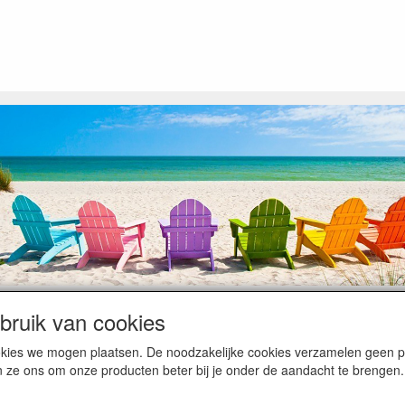
ruik van cookies
op heugelijke momenten van feest en rust, ook de traditionele levering
cookies we mogen plaatsen. De noodzakelijke cookies verzamelen geen
ntiebezetting.
n ze ons om onze producten beter bij je onder de aandacht te brengen.
kunnen hierdoor vertraging oplopen. Wanneer die voorradig is en alle bet
en komen dan is het minder duidelijk hoe snel dit zal gebeuren. Vanaf 