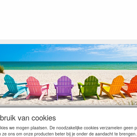
ruik van cookies
op heugelijke momenten van feest en rust, ook de traditionele levering
cookies we mogen plaatsen. De noodzakelijke cookies verzamelen geen
ntiebezetting.
n ze ons om onze producten beter bij je onder de aandacht te brengen.
kunnen hierdoor vertraging oplopen. Wanneer die voorradig is en alle bet