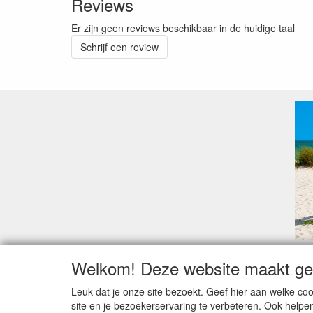
Reviews
Er zijn geen reviews beschikbaar in de huidige taal
Schrijf een review
Welkom! Deze website maakt geb
Geachte klant,
Zoals elk jaar zorgt de verlofperiode, naast een ho
Leuk dat je onze site bezoekt. Geef hier aan welke 
Sommige fabrikanten sluiten of werken met een vaka
site en je bezoekerservaring te verbeteren. Ook helpe
Bestellingen die vanaf +/- 15 juli geplaatst worden 