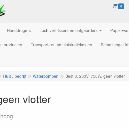
0
Handdrogers
Luchtverfrissers en ontgeurders
Papierwa
an producten
Transport- en administratiekosten
Betaalmogelijk
Huis / bedrijf
Waterpompen
Best 3, 230V, 750W, geen vlotter
een vlotter
m hoog