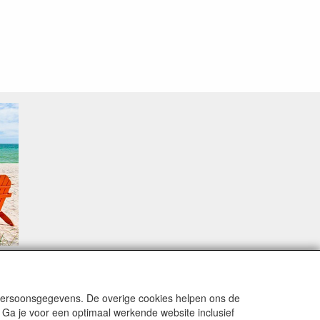
sproblemen.
 persoonsgegevens. De overige cookies helpen ons de
 Ga je voor een optimaal werkende website inclusief
alingsmodaliteiten zijn vervuld dan de bestelling