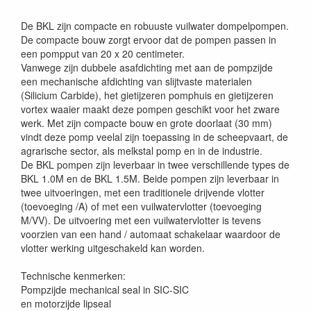
De BKL zijn compacte en robuuste vuilwater dompelpompen.
De compacte bouw zorgt ervoor dat de pompen passen in
een pompput van 20 x 20 centimeter.
Vanwege zijn dubbele asafdichting met aan de pompzijde
een mechanische afdichting van slijtvaste materialen
(Silicium Carbide), het gietijzeren pomphuis en gietijzeren
vortex waaier maakt deze pompen geschikt voor het zware
werk. Met zijn compacte bouw en grote doorlaat (30 mm)
vindt deze pomp veelal zijn toepassing in de scheepvaart, de
agrarische sector, als melkstal pomp en in de industrie.
De BKL pompen zijn leverbaar in twee verschillende types de
BKL 1.0M en de BKL 1.5M. Beide pompen zijn leverbaar in
twee uitvoeringen, met een traditionele drijvende vlotter
(toevoeging /A) of met een vuilwatervlotter (toevoeging
M/VV). De uitvoering met een vuilwatervlotter is tevens
voorzien van een hand / automaat schakelaar waardoor de
vlotter werking uitgeschakeld kan worden.
Technische kenmerken:
Pompzijde mechanical seal in SIC-SIC
en motorzijde lipseal