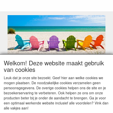
Welkom! Deze website maakt gebruik
Geachte klant,
van cookies
Zoals elk jaar zorgt de verlofperiode, naast een hoop
heugelijke momenten van feest en rust, ook de traditionele
Leuk dat je onze site bezoekt. Geef hier aan welke cookies we
leveringsproblemen.
mogen plaatsen. De noodzakelijke cookies verzamelen geen
Sommige fabrikanten sluiten of werken met een
persoonsgegevens. De overige cookies helpen ons de site en je
vakantiebezetting.
bezoekerservaring te verbeteren. Ook helpen ze ons om onze
Bestellingen die vanaf +/- 15 juli geplaatst worden kunnen
producten beter bij je onder de aandacht te brengen. Ga je voor
hierdoor vertraging oplopen. Wanneer die voorradig is en alle
een optimaal werkende website inclusief alle voordelen? Vink dan
betalingsmodaliteiten zijn vervuld dan de bestelling verstuurd
alle vakjes aan!
worden. Indien deze nog terug moeten binnen komen dan is