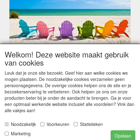
Welkom! Deze website maakt gebruik
Geachte klant,
van cookies
Zoals elk jaar zorgt de verlofperiode, naast een hoop
heugelijke momenten van feest en rust, ook de traditionele
Leuk dat je onze site bezoekt. Geef hier aan welke cookies we
leveringsproblemen.
mogen plaatsen. De noodzakelijke cookies verzamelen geen
Sommige fabrikanten sluiten of werken met een
persoonsgegevens. De overige cookies helpen ons de site en je
vakantiebezetting.
bezoekerservaring te verbeteren. Ook helpen ze ons om onze
Bestellingen die vanaf +/- 15 juli geplaatst worden kunnen
producten beter bij je onder de aandacht te brengen. Ga je voor
hierdoor vertraging oplopen. Wanneer die voorradig is en alle
een optimaal werkende website inclusief alle voordelen? Vink dan
betalingsmodaliteiten zijn vervuld dan de bestelling verstuurd
alle vakjes aan!
worden. Indien deze nog terug moeten binnen komen dan is
het minder duidelijk hoe snel dit zal gebeuren. Vanaf 15
Noodzakelijk
Voorkeuren
Statistieken
Augustus stabiliseert zich dit dan wel en kunnen wij, meestal,
opnieuw vlot werken.
Marketing
Opslaan
Bedankt voor uw begrip.