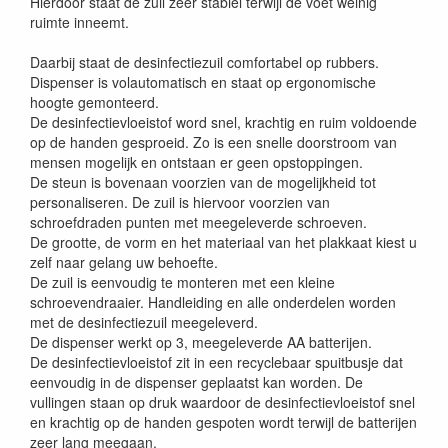
Hierdoor staat de zuil zeer stabiel terwijl de voet weinig
ruimte inneemt.
Daarbij staat de desinfectiezuil comfortabel op rubbers.
Dispenser is volautomatisch en staat op ergonomische
hoogte gemonteerd.
De desinfectievloeistof word snel, krachtig en ruim voldoende
op de handen gesproeid. Zo is een snelle doorstroom van
mensen mogelijk en ontstaan er geen opstoppingen.
De steun is bovenaan voorzien van de mogelijkheid tot
personaliseren. De zuil is hiervoor voorzien van
schroefdraden punten met meegeleverde schroeven.
De grootte, de vorm en het materiaal van het plakkaat kiest u
zelf naar gelang uw behoefte.
De zuil is eenvoudig te monteren met een kleine
schroevendraaier. Handleiding en alle onderdelen worden
met de desinfectiezuil meegeleverd.
De dispenser werkt op 3, meegeleverde AA batterijen.
De desinfectievloeistof zit in een recyclebaar spuitbusje dat
eenvoudig in de dispenser geplaatst kan worden. De
vullingen staan op druk waardoor de desinfectievloeistof snel
en krachtig op de handen gespoten wordt terwijl de batterijen
zeer lang meegaan.