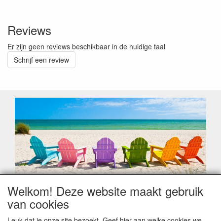
Reviews
Er zijn geen reviews beschikbaar in de huidige taal
Schrijf een review
Welkom! Deze website maakt gebruik
Geachte klant,
van cookies
Zoals elk jaar zorgt de verlofperiode, naast een hoop
heugelijke momenten van feest en rust, ook de traditionele
Leuk dat je onze site bezoekt. Geef hier aan welke cookies we